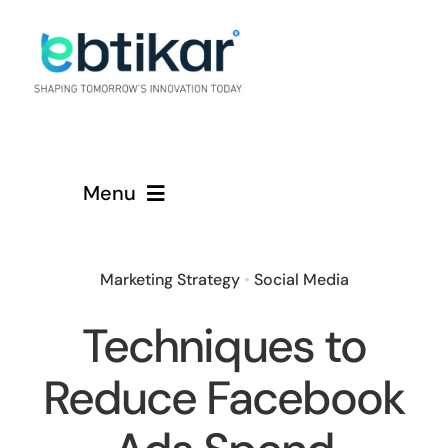
Skip
to
content
Menu
Home
Marketing Strategy
•
Social Media
Services
Techniques to
About
Reduce Facebook
Contact Us